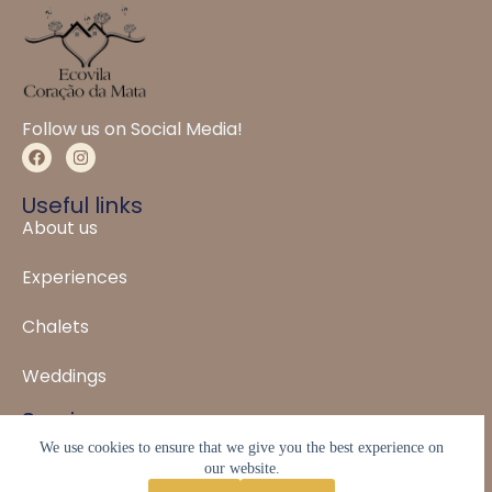
Follow us on Social Media!
Useful links
About us
Experiences
Chalets
Weddings
Service
WhatsApp: (31) 99931-1088
We use cookies to ensure that we give you the best experience on
our website.